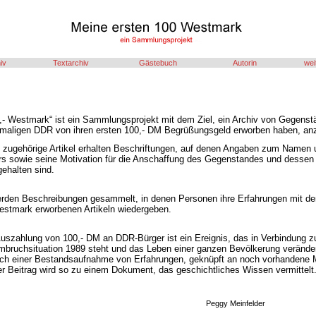
iv
Textarchiv
Gästebuch
Autorin
wei
0,- Westmark“ ist ein Sammlungsprojekt mit dem Ziel, ein Archiv von Gegenst
emaligen DDR von ihren ersten 100,- DM Begrüßungsgeld erworben haben, an
zugehörige Artikel erhalten Beschriftungen, auf denen Angaben zum Namen 
rs sowie seine Motivation für die Anschaffung des Gegenstandes und dessen
ehalten sind.
erden Beschreibungen gesammelt, in denen Personen ihre Erfahrungen mit de
estmark erworbenen Artikeln wiedergeben.
uszahlung von 100,- DM an DDR-Bürger ist ein Ereignis, das in Verbindung zu
mbruchsituation 1989 steht und das Leben einer ganzen Bevölkerung verände
eich einer Bestandsaufnahme von Erfahrungen, geknüpft an noch vorhandene Ma
er Beitrag wird so zu einem Dokument, das geschichtliches Wissen vermittelt
Peggy Meinfelder