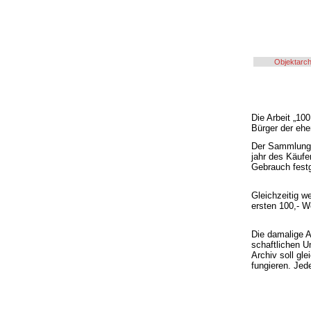
Objektarch
Die Arbeit „10
Bürger der eh
Der Sammlung 
jahr des Käufe
Gebrauch festg
Gleichzeitig w
ersten 100,- W
Die damalige A
schaftlichen U
Archiv soll gl
fungieren. Jed