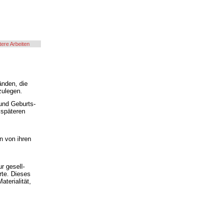
tere Arbeiten
änden, die
zulegen.
und Geburts-
 späteren
n von ihren
r gesell-
rte. Dieses
terialität,
.